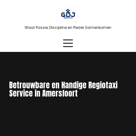
Skip
to
content
Waar Passie, Discipline en Plezier Samenkomen
Betrouwbare en Handige Regiotaxi
Service in Amersfoort