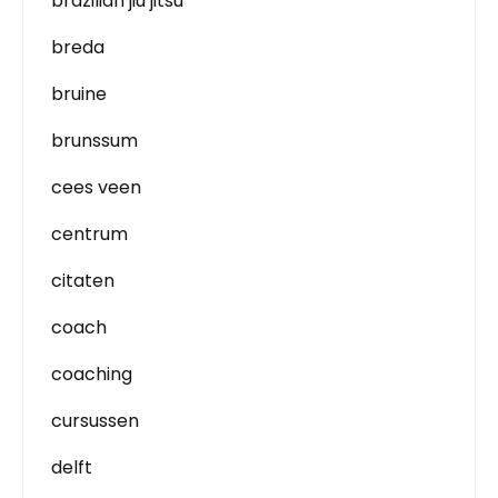
brazilian jiu jitsu
breda
bruine
brunssum
cees veen
centrum
citaten
coach
coaching
cursussen
delft