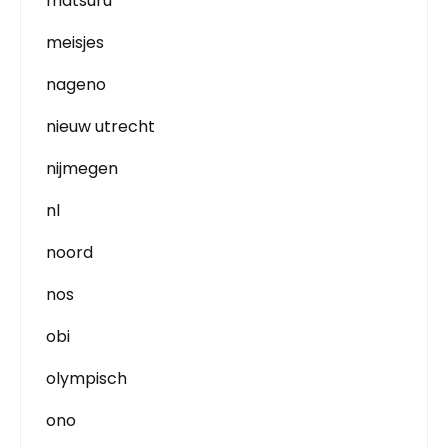
matsuru
meisjes
nageno
nieuw utrecht
nijmegen
nl
noord
nos
obi
olympisch
ono