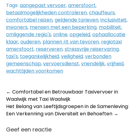
Tags:
aangepast vervoer
,
amersfoort
,
betaalmogelijkheden controleren
,
chauffeurs
,
comfortabel reizen
,
geldende tarieven
,
inclusiviteit
,
inwoners
,
mensen met een beperking
,
mobiliteit
,
omliggende regio's
,
online
,
opgeleid
,
ophaallocatie
klaar
,
ouderen
,
plannen rit van tevoren
,
regiotaxi
amersfoort
,
reserveren
,
stressvrije reiservaring
,
taxi's
,
toegankelijkheid
,
veiligheid
,
verbonden
gemeenschap
,
vervoersdienst
,
vriendelijk
,
vrijheid
,
wachttijden voorkomen
Post
←
Comfortabel en Betrouwbaar Taxivervoer in
Waalwijk met Taxi Waalwijk
navigation
Het Belang van Leeftijdsgroepen in de Samenleving:
Een Verkenning van Diversiteit en Behoeften
→
Geef een reactie