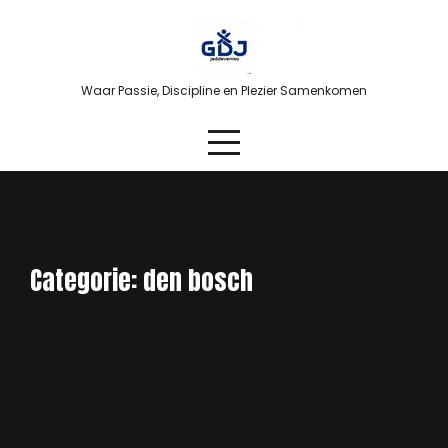
Skip
to
content
Waar Passie, Discipline en Plezier Samenkomen
Categorie:
den bosch