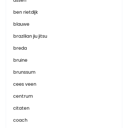
assen
ben rietdijk
blauwe
brazilian jiu jitsu
breda
bruine
brunssum
cees veen
centrum
citaten
coach