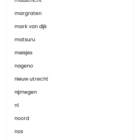
maastricht
margraten
mark van dijk
matsuru
meisjes
nageno
nieuw utrecht
nijmegen
nl
noord
nos