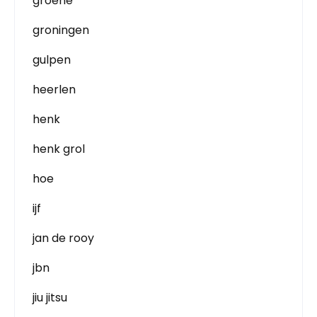
groene
groningen
gulpen
heerlen
henk
henk grol
hoe
ijf
jan de rooy
jbn
jiu jitsu