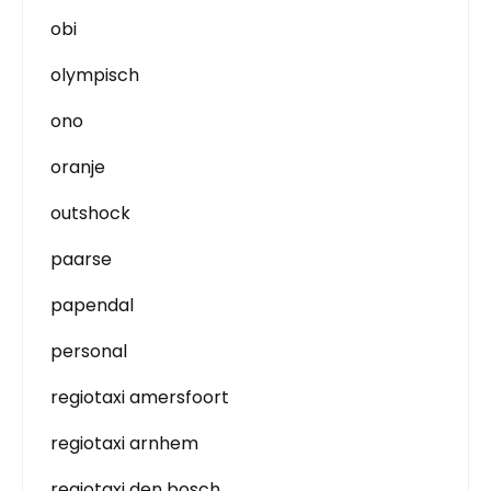
obi
olympisch
ono
oranje
outshock
paarse
papendal
personal
regiotaxi amersfoort
regiotaxi arnhem
regiotaxi den bosch