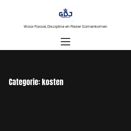
Skip
to
content
Waar Passie, Discipline en Plezier Samenkomen
Categorie:
kosten