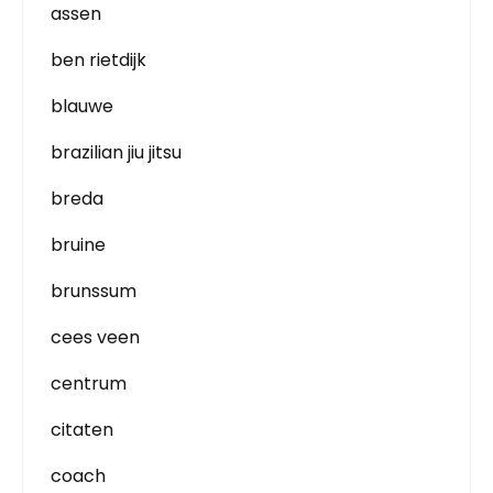
assen
ben rietdijk
blauwe
brazilian jiu jitsu
breda
bruine
brunssum
cees veen
centrum
citaten
coach