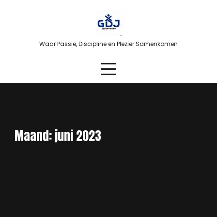
Skip
to
content
Waar Passie, Discipline en Plezier Samenkomen
Maand:
juni 2023