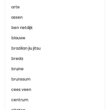
arte
assen
ben rietdijk
blauwe
brazilian jiu jitsu
breda
bruine
brunssum
cees veen
centrum