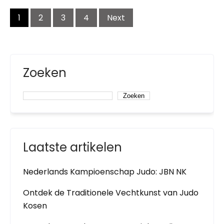
Posts
1
2
3
4
Next
navigation
Zoeken
Zoeken
Laatste artikelen
Nederlands Kampioenschap Judo: JBN NK
Ontdek de Traditionele Vechtkunst van Judo
Kosen