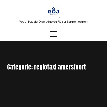
Skip
to
content
Waar Passie, Discipline en Plezier Samenkomen
Categorie:
regiotaxi amersfoort