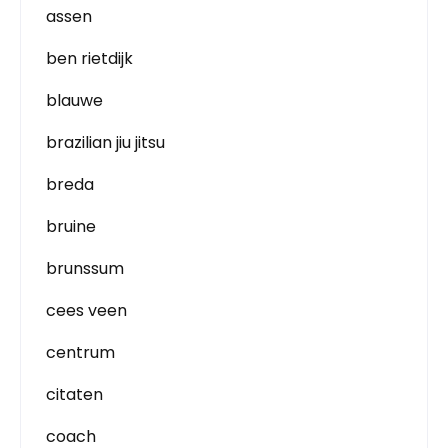
assen
ben rietdijk
blauwe
brazilian jiu jitsu
breda
bruine
brunssum
cees veen
centrum
citaten
coach