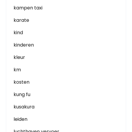
kampen taxi
karate
kind
kinderen
kleur
km
kosten
kung fu
kusakura
leiden
luchthaven vervoer