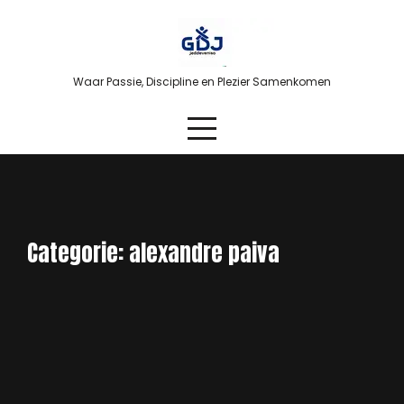
Skip
to
content
Waar Passie, Discipline en Plezier Samenkomen
Categorie:
alexandre paiva