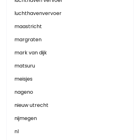
luchthaven vervoer
luchthavenvervoer
maastricht
margraten
mark van dijk
matsuru
meisjes
nageno
nieuw utrecht
nijmegen
nl