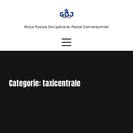
Skip
to
content
Waar Passie, Discipline en Plezier Samenkomen
Categorie:
taxicentrale