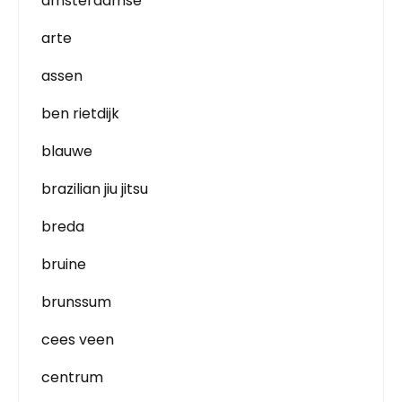
amsterdamse
arte
assen
ben rietdijk
blauwe
brazilian jiu jitsu
breda
bruine
brunssum
cees veen
centrum