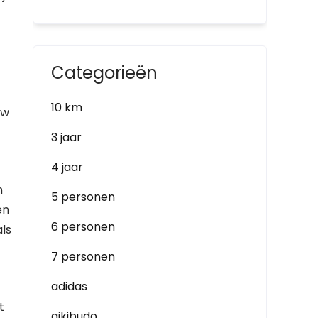
Categorieën
10 km
uw
3 jaar
4 jaar
n
5 personen
en
6 personen
als
7 personen
adidas
t
aikibudo