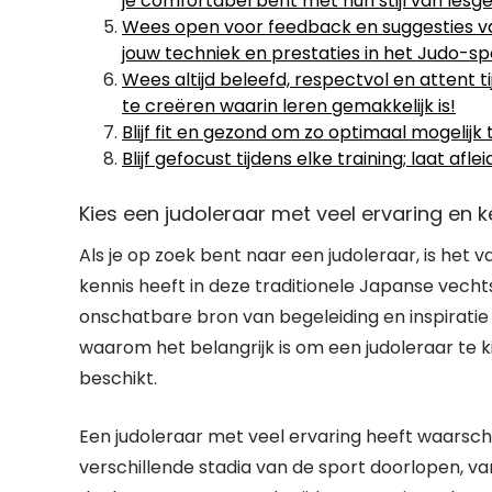
je comfortabel bent met hun stijl van lesg
Wees open voor feedback en suggesties vanu
jouw techniek en prestaties in het Judo-spe
Wees altijd beleefd, respectvol en attent tij
te creëren waarin leren gemakkelijk is!
Blijf fit en gezond om zo optimaal mogelijk t
Blijf gefocust tijdens elke training; laat afle
Kies een judoleraar met veel ervaring en k
Als je op zoek bent naar een judoleraar, is het
kennis heeft in deze traditionele Japanse vech
onschatbare bron van begeleiding en inspiratie zij
waarom het belangrijk is om een judoleraar te 
beschikt.
Een judoleraar met veel ervaring heeft waarschij
verschillende stadia van de sport doorlopen, va