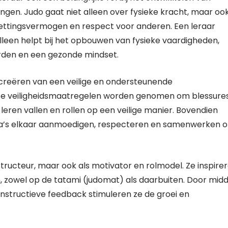
rlingen. Judo gaat niet alleen over fysieke kracht, maar oo
zettingsvermogen en respect voor anderen. Een leraar
 alleen helpt bij het opbouwen van fysieke vaardigheden,
rden en een gezonde mindset.
t creëren van een veilige en ondersteunende
iste veiligheidsmaatregelen worden genomen om blessure
leren vallen en rollen op een veilige manier. Bovendien
oka’s elkaar aanmoedigen, respecteren en samenwerken 
structeur, maar ook als motivator en rolmodel. Ze inspire
en, zowel op de tatami (judomat) als daarbuiten. Door midd
nstructieve feedback stimuleren ze de groei en