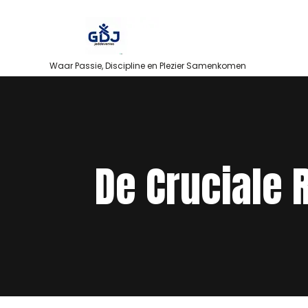
Skip
to
content
Waar Passie, Discipline en Plezier Samenkomen
De Cruciale 