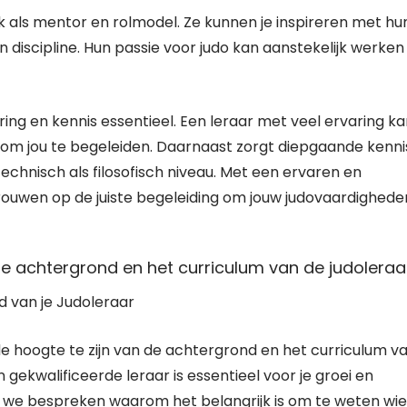
 als mentor en rolmodel. Ze kunnen je inspireren met hu
discipline. Hun passie voor judo kan aanstekelijk werken
aring en kennis essentieel. Een leraar met veel ervaring k
do om jou te begeleiden. Daarnaast zorgt diepgaande kenni
echnisch als filosofisch niveau. Met een ervaren en
trouwen op de juiste begeleiding om jouw judovaardighede
e achtergrond en het curriculum van de judoleraar
d van je Judoleraar
de hoogte te zijn van de achtergrond en het curriculum v
gekwalificeerde leraar is essentieel voor je groei en
len we bespreken waarom het belangrijk is om te weten wie