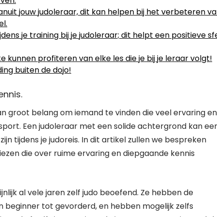
even.
it jouw judoleraar, dit kan helpen bij het verbeteren v
l.
dens je training bij je judoleraar; dit helpt een positieve sf
e kunnen profiteren van elke les die je bij je leraar volgt!
iding buiten de dojo!
ennis.
 van groot belang om iemand te vinden die veel ervaring en
tsport. Een judoleraar met een solide achtergrond kan ee
n tijdens je judoreis. In dit artikel zullen we bespreken
kiezen die over ruime ervaring en diepgaande kennis
nlijk al vele jaren zelf judo beoefend. Ze hebben de
n beginner tot gevorderd, en hebben mogelijk zelfs