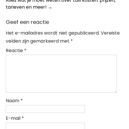
Alles wat je moet weten over taxi kosten: prijzen,
tarieven en meer!
→
Geef een reactie
Het e-mailadres wordt niet gepubliceerd.
Vereiste
velden zijn gemarkeerd met
*
Reactie
*
Naam
*
E-mail
*