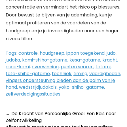
concentratie en vermindert het risico op blessures.
Door bewust te blijven van je ademhaling, kun je
optimaal profiteren van de voordelen van de
houdgreep en je judovaardigheden naar een hoger
niveau tillen.
Tags:
controle
,
houdgreep
,
ippon toegekend
,
judo
,
judoka
,
kami-shiho-gatame
,
kesa-gatame
,
kracht
,
osae-komi
,
overwinning
,
punten scoren
,
tatami
,
tate-shiho-gatame
,
techniek
,
timing
,
vaardigheden
,
vingers ondersteuning bieden aan de palm van je
hand
,
wedstrijdjudoka's
,
yoko-shiho-gatame
,
zelfverdedigingssituaties
Post
←
De Kracht van Persoonlijke Groei: Een Reis naar
Zelfontwikkeling
navigation