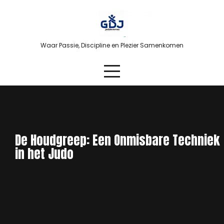
Skip
to
content
Waar Passie, Discipline en Plezier Samenkomen
De Houdgreep: Een Onmisbare Techniek
in het Judo