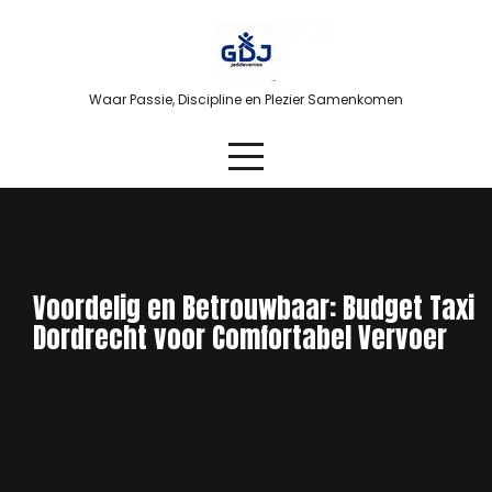
Skip
to
content
Waar Passie, Discipline en Plezier Samenkomen
Voordelig en Betrouwbaar: Budget Taxi
Dordrecht voor Comfortabel Vervoer