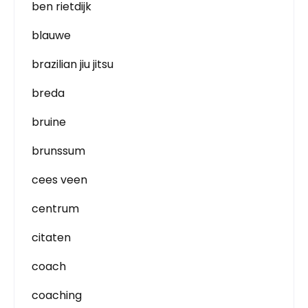
ben rietdijk
blauwe
brazilian jiu jitsu
breda
bruine
brunssum
cees veen
centrum
citaten
coach
coaching