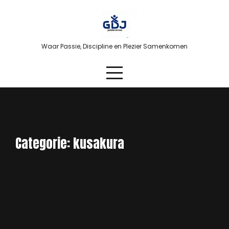
Skip
to
content
Waar Passie, Discipline en Plezier Samenkomen
Categorie:
kusakura