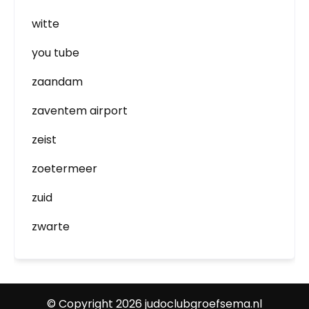
witte
you tube
zaandam
zaventem airport
zeist
zoetermeer
zuid
zwarte
© Copyright 2026 judoclubgroefsema.nl