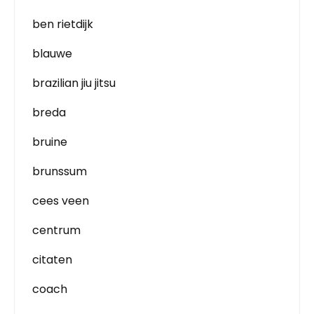
ben rietdijk
blauwe
brazilian jiu jitsu
breda
bruine
brunssum
cees veen
centrum
citaten
coach