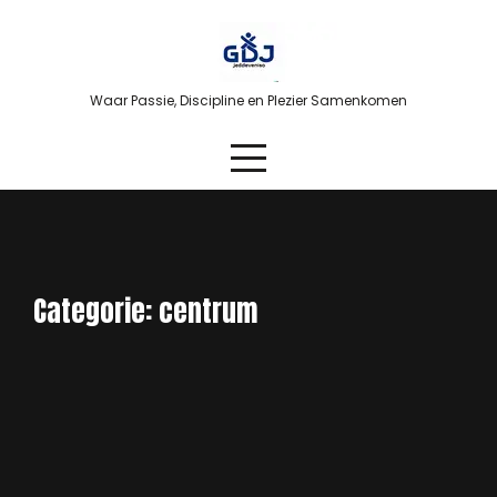
Skip
to
content
Waar Passie, Discipline en Plezier Samenkomen
Categorie:
centrum