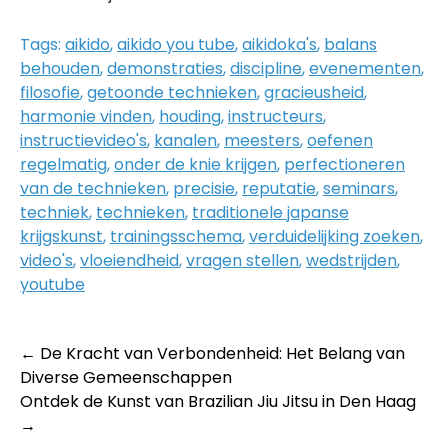
Tags:
aikido
,
aikido you tube
,
aikidoka's
,
balans
behouden
,
demonstraties
,
discipline
,
evenementen
,
filosofie
,
getoonde technieken
,
gracieusheid
,
harmonie vinden
,
houding
,
instructeurs
,
instructievideo's
,
kanalen
,
meesters
,
oefenen
regelmatig
,
onder de knie krijgen
,
perfectioneren
van de technieken
,
precisie
,
reputatie
,
seminars
,
techniek
,
technieken
,
traditionele japanse
krijgskunst
,
trainingsschema
,
verduidelijking zoeken
,
video's
,
vloeiendheid
,
vragen stellen
,
wedstrijden
,
youtube
Post
←
De Kracht van Verbondenheid: Het Belang van
Diverse Gemeenschappen
navigation
Ontdek de Kunst van Brazilian Jiu Jitsu in Den Haag
→