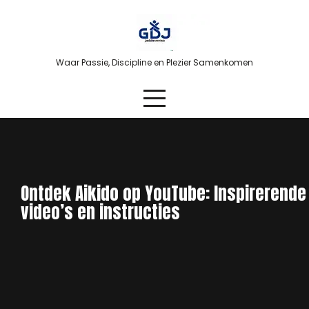
Skip
to
content
Waar Passie, Discipline en Plezier Samenkomen
Ontdek Aikido op YouTube: Inspirerende
video’s en instructies