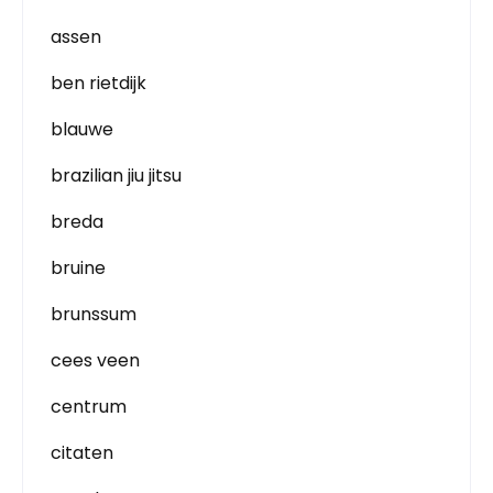
assen
ben rietdijk
blauwe
brazilian jiu jitsu
breda
bruine
brunssum
cees veen
centrum
citaten