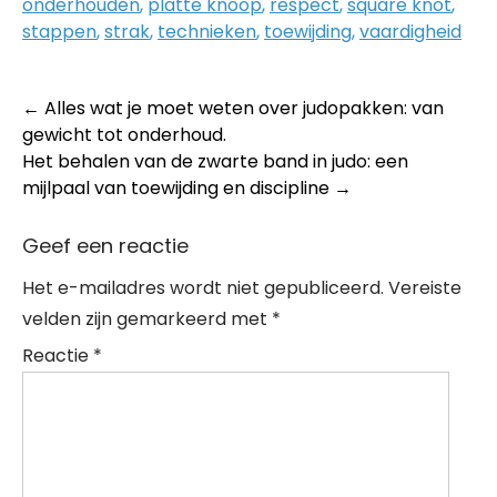
onderhouden
,
platte knoop
,
respect
,
square knot
,
stappen
,
strak
,
technieken
,
toewijding
,
vaardigheid
Post
←
Alles wat je moet weten over judopakken: van
gewicht tot onderhoud.
navigation
Het behalen van de zwarte band in judo: een
mijlpaal van toewijding en discipline
→
Geef een reactie
Het e-mailadres wordt niet gepubliceerd.
Vereiste
velden zijn gemarkeerd met
*
Reactie
*