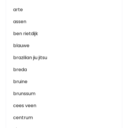
arte
assen
ben rietdijk
blauwe
brazilian jiu jitsu
breda
bruine
brunssum
cees veen
centrum