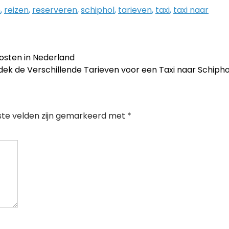
n
,
reizen
,
reserveren
,
schiphol
,
tarieven
,
taxi
,
taxi naar
kosten in Nederland
ek de Verschillende Tarieven voor een Taxi naar Schiph
ste velden zijn gemarkeerd met
*