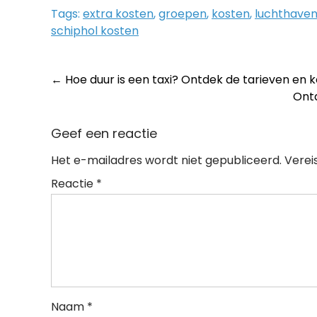
Tags:
extra kosten
,
groepen
,
kosten
,
luchthave
schiphol kosten
Post
←
Hoe duur is een taxi? Ontdek de tarieven en 
Ontd
navigation
Geef een reactie
Het e-mailadres wordt niet gepubliceerd.
Verei
Reactie
*
Naam
*