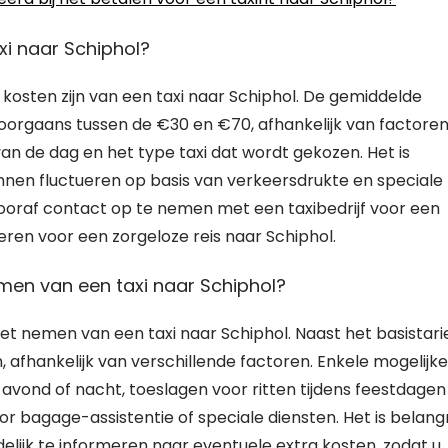
xi naar Schiphol?
 kosten zijn van een taxi naar Schiphol. De gemiddelde
 doorgaans tussen de €30 en €70, afhankelijk van factore
 van de dag en het type taxi dat wordt gekozen. Het is
nnen fluctueren op basis van verkeersdrukte en speciale
vooraf contact op te nemen met een taxibedrijf voor een
eren voor een zorgeloze reis naar Schiphol.
emen van een taxi naar Schiphol?
et nemen van een taxi naar Schiphol. Naast het basistari
, afhankelijk van verschillende factoren. Enkele mogelijke
e avond of nacht, toeslagen voor ritten tijdens feestdagen
 bagage-assistentie of speciale diensten. Het is belangr
delijk te informeren naar eventuele extra kosten, zodat u