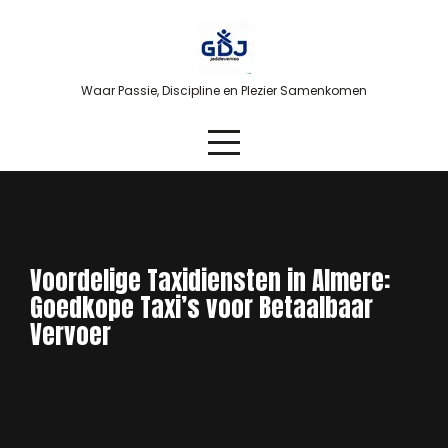
Skip
to
content
Waar Passie, Discipline en Plezier Samenkomen
Voordelige Taxidiensten in Almere:
Goedkope Taxi’s voor Betaalbaar
Vervoer