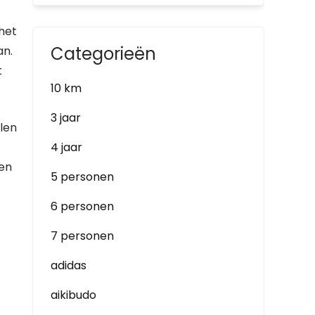
het
Categorieën
an.
t
10 km
3 jaar
llen
4 jaar
nen
5 personen
6 personen
7 personen
adidas
aikibudo