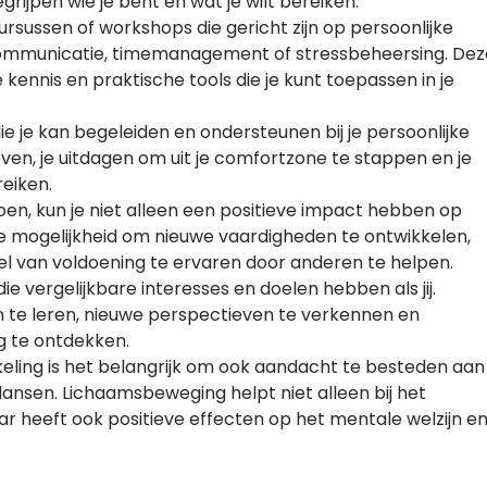
grijpen wie je bent en wat je wilt bereiken.
sussen of workshops die gericht zijn op persoonlijke
 communicatie, timemanagement of stressbeheersing. Dez
kennis en praktische tools die je kunt toepassen in je
 je kan begeleiden en ondersteunen bij je persoonlijke
ven, je uitdagen om uit je comfortzone te stappen en je
eiken.
 doen, kun je niet alleen een positieve impact hebben op
de mogelijkheid om nieuwe vaardigheden te ontwikkelen,
l van voldoening te ervaren door anderen te helpen.
 vergelijkbare interesses en doelen hebben als jij.
n te leren, nieuwe perspectieven te verkennen en
g te ontdekken.
keling is het belangrijk om ook aandacht te besteden aan
 dansen. Lichaamsbeweging helpt niet alleen bij het
r heeft ook positieve effecten op het mentale welzijn e