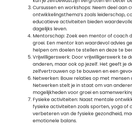
kun je zelfbewustzijn vergroten en beter be
Cursussen en workshops: Neem deel aan cur
ontwikkelingsthema’s zoals leiderschap,
educatieve activiteiten bieden waardevolle 
dagelijks leven.
Mentorschap: Zoek een mentor of coach die
groei. Een mentor kan waardevol advies ge
helpen om doelen te stellen en deze te ber
Vrijwilligerswerk: Door vrijwilligerswerk te
anderen, maar ook op jezelf. Het geeft je 
zelfvertrouwen op te bouwen en een gevoe
Netwerken: Bouw relaties op met mensen die
Netwerken stelt je in staat om van andere
mogelijkheden voor groei en samenwerkin
Fysieke activiteiten: Naast mentale ontwik
fysieke activiteiten zoals sporten, yoga of
verbeteren van de fysieke gezondheid, maa
emotionele balans.