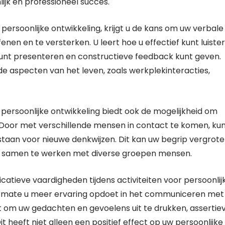
ijk en professioneel succes.
persoonlijke ontwikkeling, krijgt u de kans om uw verbale
n en te versterken. U leert hoe u effectief kunt luiste
kunt presenteren en constructieve feedback kunt geven.
nde aspecten van het leven, zoals werkplekinteracties,
r persoonlijke ontwikkeling biedt ook de mogelijkheid om
Door met verschillende mensen in contact te komen, kun
staan voor nieuwe denkwijzen. Dit kan uw begrip vergrote
er samen te werken met diverse groepen mensen.
tieve vaardigheden tijdens activiteiten voor persoonlij
armate u meer ervaring opdoet in het communiceren met
nt om uw gedachten en gevoelens uit te drukken, assertie
it heeft niet alleen een positief effect op uw persoonlijke