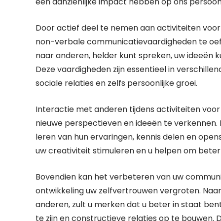
een aanzienlijke impact hebben op ons persoonl
Door actief deel te nemen aan activiteiten voor 
non-verbale communicatievaardigheden te oefene
naar anderen, helder kunt spreken, uw ideeën 
Deze vaardigheden zijn essentieel in verschille
sociale relaties en zelfs persoonlijke groei.
Interactie met anderen tijdens activiteiten voo
nieuwe perspectieven en ideeën te verkennen. 
leren van hun ervaringen, kennis delen en open
uw creativiteit stimuleren en u helpen om bet
Bovendien kan het verbeteren van uw communica
ontwikkeling uw zelfvertrouwen vergroten. Na
anderen, zult u merken dat u beter in staat be
te zijn en constructieve relaties op te bouwen. D