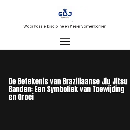
Skip
to
content
Waar Passie, Discipline en Plezier Samenkomen
De Betekenis van Braziliaanse Jiu Jitsu
Banden: Een Symboliek van Toewijding
en Groei