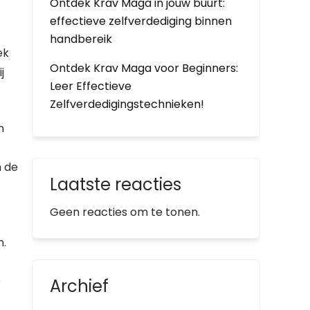
Ontdek Krav Maga in jouw buurt:
effectieve zelfverdediging binnen
handbereik
ek
Ontdek Krav Maga voor Beginners:
j
Leer Effectieve
Zelfverdedigingstechnieken!
n
m de
Laatste reacties
Geen reacties om te tonen.
n.
e
Archief