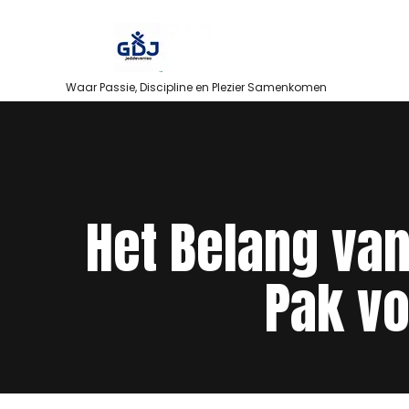
Skip
to
content
Waar Passie, Discipline en Plezier Samenkomen
Het Belang van
Pak vo