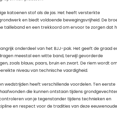
e katoenen stof als de jas. Het heeft versterkte
grondwerk en biedt voldoende bewegingsvrijheid. De bro
 tailleband en een trekkoord om ervoor te zorgen dat hi
elangrijk onderdeel van het BJJ-pak. Het geeft de graad e
dragen meestal een witte band, terwijl gevorderde
gen, zoals blauw, paars, bruin en zwart. De riem wordt o
bereikte niveau van technische vaardigheid.
en wedstrijden heeft verschillende voordelen. Ten eerste
haafwonden die kunnen ontstaan ​​tijdens grondgevechte
controleren van je tegenstander tijdens technieken en
scipline en respect voor de tradities van deze eeuwenoud