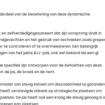
 onderdeel van de beoefening van deze dynamische
st en zelfverdedigingssysteem dat zijn oorsprong vindt in
rondgevechten en het gebruik van technieken zoals grepen
te controleren of te overmeesteren. Een belangrijk
en van het juiste BJJ-pak, ook wel bekend als een gi.
ie specifiek zijn ontworpen voor de behoeften van deze
: de jas, de broek en de riem.
l gemaakt van stevig katoen om duurzaamheid te garande
t heeft verstevigde stiksels op strategische plaatsen om
stpakken. De jas heeft ook een kraag die stevig genoeg is
grepen kan plaatsen.