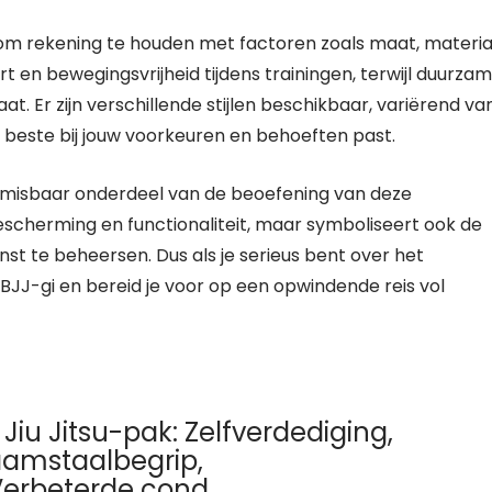
k om rekening te houden met factoren zoals maat, materia
t en bewegingsvrijheid tijdens trainingen, terwijl duurza
. Er zijn verschillende stijlen beschikbaar, variërend va
t beste bij jouw voorkeuren en behoeften past.
 onmisbaar onderdeel van de beoefening van deze
escherming en functionaliteit, maar symboliseert ook de
unst te beheersen. Dus als je serieus bent over het
BJJ-gi en bereid je voor op een opwindende reis vol
Jiu Jitsu-pak: Zelfverdediging,
aamstaalbegrip,
erbeterde cond