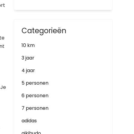
ort
Categorieën
te
10 km
nt
3 jaar
4 jaar
5 personen
 Je
6 personen
7 personen
adidas
e
aikibudo