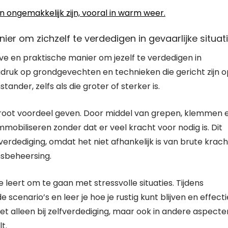
an ongemakkelijk zijn, vooral in warm weer.
ier om zichzelf te verdedigen in gevaarlijke situati
eve en praktische manier om jezelf te verdedigen in
nadruk op grondgevechten en technieken die gericht zijn 
nder, zelfs als die groter of sterker is.
n groot voordeel geven. Door middel van grepen, klemmen 
mmobiliseren zonder dat er veel kracht voor nodig is. Dit
erdediging, omdat het niet afhankelijk is van brute krach
msbeheersing.
 leert om te gaan met stressvolle situaties. Tijdens
 scenario’s en leer je hoe je rustig kunt blijven en effect
iet alleen bij zelfverdediging, maar ook in andere aspecte
t.