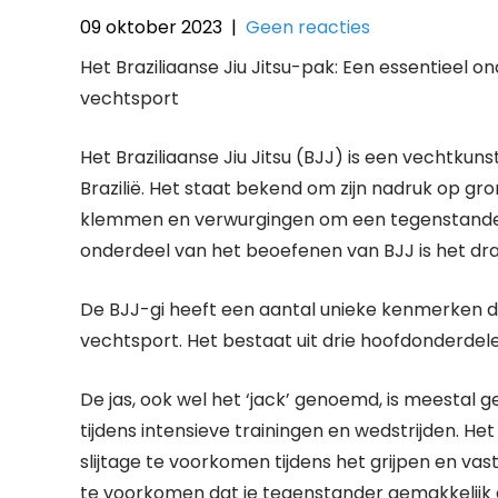
09 oktober 2023
|
Geen reacties
Het Braziliaanse Jiu Jitsu-pak: Een essentieel
vechtsport
Het Braziliaanse Jiu Jitsu (BJJ) is een vechtkun
Brazilië. Het staat bekend om zijn nadruk op g
klemmen en verwurgingen om een tegenstander 
onderdeel van het beoefenen van BJJ is het drag
De BJJ-gi heeft een aantal unieke kenmerken d
vechtsport. Het bestaat uit drie hoofdonderdelen
De jas, ook wel het ‘jack’ genoemd, is meesta
tijdens intensieve trainingen en wedstrijden. He
slijtage te voorkomen tijdens het grijpen en va
te voorkomen dat je tegenstander gemakkelijk 