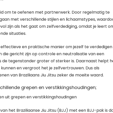
eid om te oefenen met partnerwerk. Door regelmatig te
gaan met verschillende stijlen en lichaamstypes, waardo
ol zijn als het gaat om zelfverdediging, omdat je leert o
nde situaties.
 effectieve en praktische manier om jezelf te verdedigen 
 die gericht zijn op controle en neutralisatie van een
s de tegenstander groter of sterker is. Daarnaast helpt h
e kunnen en vergroot het je zelfvertrouwen. Dus als
efenen van Braziliaans Jiu Jitsu zeker de moeite waard.
erschillende grepen en verstikkingshoudingen;
jden uit grepen en verstikkingshoudingen
an het Braziliaanse Jiu Jitsu (BJJ) met een BJJ-pak is d