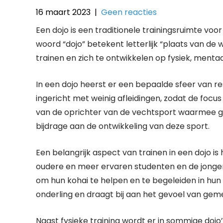
16 maart 2023
|
Geen reacties
Een dojo is een traditionele trainingsruimte voo
woord “dojo” betekent letterlijk “plaats van 
trainen en zich te ontwikkelen op fysiek, mentaal
In een dojo heerst er een bepaalde sfeer van res
ingericht met weinig afleidingen, zodat de focus
van de oprichter van de vechtsport waarmee ge
bijdrage aan de ontwikkeling van deze sport.
Een belangrijk aspect van trainen in een dojo is h
oudere en meer ervaren studenten en de jonger
om hun kohai te helpen en te begeleiden in hun 
onderling en draagt bij aan het gevoel van ge
Naast fysieke training wordt er in sommige doj