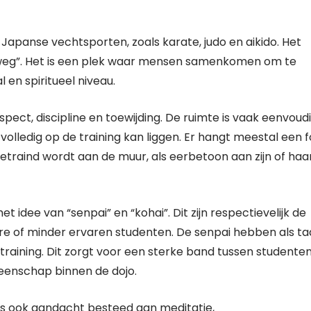
r Japanse vechtsporten, zoals karate, judo en aikido. Het
de weg”. Het is een plek waar mensen samenkomen om te
 en spiritueel niveau.
pect, discipline en toewijding. De ruimte is vaak eenvoud
 volledig op de training kan liggen. Er hangt meestal een 
traind wordt aan de muur, als eerbetoon aan zijn of haa
et idee van “senpai” en “kohai”. Dit zijn respectievelijk de
e of minder ervaren studenten. De senpai hebben als ta
training. Dit zorgt voor een sterke band tussen studente
meenschap binnen de dojo.
o’s ook aandacht besteed aan meditatie,