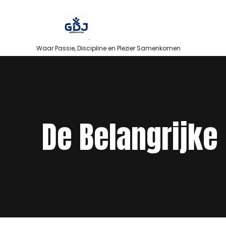
Skip
to
content
Waar Passie, Discipline en Plezier Samenkomen
De Belangrijke 