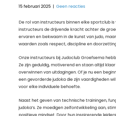
15 februari 2025
|
Geen reacties
De rol van instructeurs binnen elke sportclub i
instructeurs de drijvende kracht achter de groei 
ervaren en bekwaam in de kunst van judo, maar
waarden zoals respect, discipline en doorzetti
Onze instructeurs bij Judoclub Groefsema hebbe
Ze zijn geduldig, motiverend en staan altijd kla
overwinnen van uitdagingen. Of je nu een beginne
een gevorderde judoka die zijn vaardigheden wil
voor elke individuele behoefte.
Naast het geven van technische trainingen, fun
judoka’s. Ze moedigen zelfontwikkeling aan, st
positieve mindset. Door hun inspirerende leider