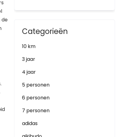
rs
l
n de
n
Categorieën
10 km
3 jaar
4 jaar
.
5 personen
n
6 personen
eid
7 personen
adidas
aikibudo