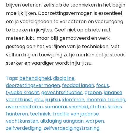
blijven oefenen, zelfs als de technieken in het begin
moeilijk lijken. Doorzettingsvermogen is essentieel
om je vaardigheden te verbeteren en vooruitgang
te boeken in jiu-jitsu. Geef niet op als iets niet
meteen lukt, maar blijf gemotiveerd en werk
gestaag aan het verfijnen van je technieken. Met
volharding en toewijding zul je merken dat je steeds
sterker en vaardiger wordt in jiu-jitsu.
Tags:
behendigheid
,
discipline
,
doorzettingsvermogen
,
feodaal japan
,
focus
,
fysieke kracht
,
gevechtssituaties
,
grepen
,
japanse
vechtkunst
,
jitsu
,
jiu jitsu
,
klemmen
,
mentale training
,
overmeesteren
,
samoerai
,
snelheid
,
stoten
,
stress
hanteren
,
techniek
,
traditie van japanse
vechtkunsten
,
uitdaging aangaan
,
worpen
,
zelfverdediging
,
zelfverdedigingstraining
,