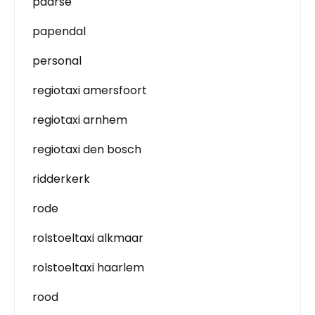
paarse
papendal
personal
regiotaxi amersfoort
regiotaxi arnhem
regiotaxi den bosch
ridderkerk
rode
rolstoeltaxi alkmaar
rolstoeltaxi haarlem
rood