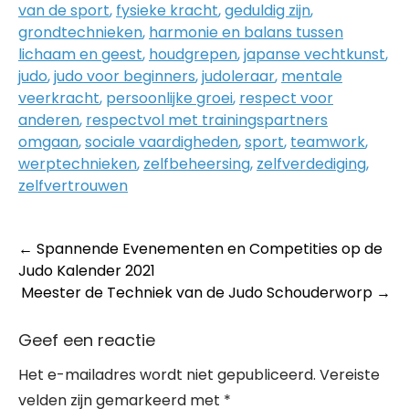
van de sport
,
fysieke kracht
,
geduldig zijn
,
grondtechnieken
,
harmonie en balans tussen
lichaam en geest
,
houdgrepen
,
japanse vechtkunst
,
judo
,
judo voor beginners
,
judoleraar
,
mentale
veerkracht
,
persoonlijke groei
,
respect voor
anderen
,
respectvol met trainingspartners
omgaan
,
sociale vaardigheden
,
sport
,
teamwork
,
werptechnieken
,
zelfbeheersing
,
zelfverdediging
,
zelfvertrouwen
Post
←
Spannende Evenementen en Competities op de
Judo Kalender 2021
navigation
Meester de Techniek van de Judo Schouderworp
→
Geef een reactie
Het e-mailadres wordt niet gepubliceerd.
Vereiste
velden zijn gemarkeerd met
*