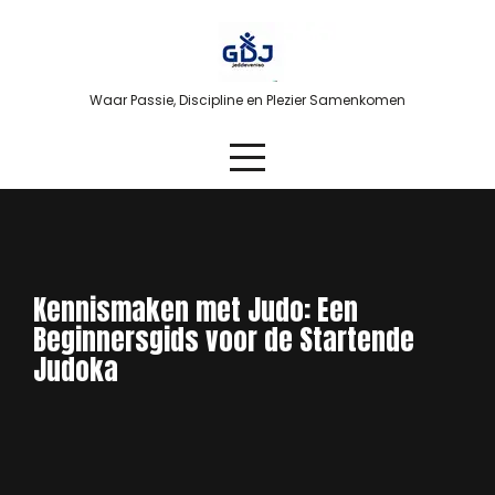
Skip
to
content
Waar Passie, Discipline en Plezier Samenkomen
Kennismaken met Judo: Een
Beginnersgids voor de Startende
Judoka