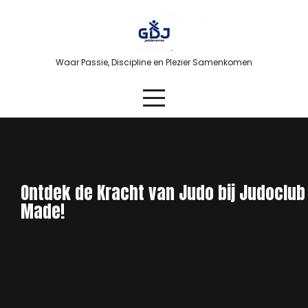
Skip
to
content
Waar Passie, Discipline en Plezier Samenkomen
Ontdek de Kracht van Judo bij Judoclub
Made!