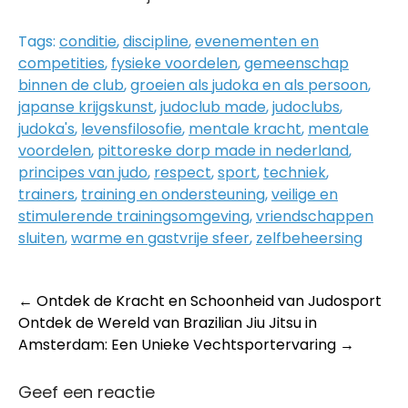
Tags:
conditie
,
discipline
,
evenementen en
competities
,
fysieke voordelen
,
gemeenschap
binnen de club
,
groeien als judoka en als persoon
,
japanse krijgskunst
,
judoclub made
,
judoclubs
,
judoka's
,
levensfilosofie
,
mentale kracht
,
mentale
voordelen
,
pittoreske dorp made in nederland
,
principes van judo
,
respect
,
sport
,
techniek
,
trainers
,
training en ondersteuning
,
veilige en
stimulerende trainingsomgeving
,
vriendschappen
sluiten
,
warme en gastvrije sfeer
,
zelfbeheersing
Post
←
Ontdek de Kracht en Schoonheid van Judosport
Ontdek de Wereld van Brazilian Jiu Jitsu in
navigation
Amsterdam: Een Unieke Vechtsportervaring
→
Geef een reactie