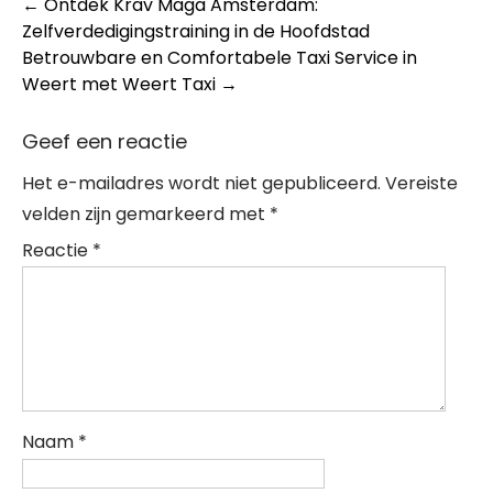
Post
←
Ontdek Krav Maga Amsterdam:
Zelfverdedigingstraining in de Hoofdstad
navigation
Betrouwbare en Comfortabele Taxi Service in
Weert met Weert Taxi
→
Geef een reactie
Het e-mailadres wordt niet gepubliceerd.
Vereiste
velden zijn gemarkeerd met
*
Reactie
*
Naam
*