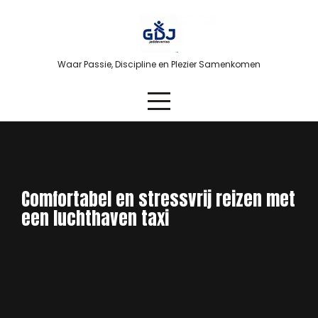
Skip
to
content
Waar Passie, Discipline en Plezier Samenkomen
Comfortabel en stressvrij reizen met
een luchthaven taxi