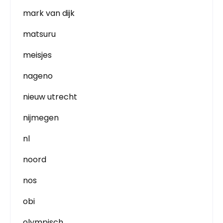
mark van dijk
matsuru
meisjes
nageno
nieuw utrecht
nijmegen
nl
noord
nos
obi
olympisch