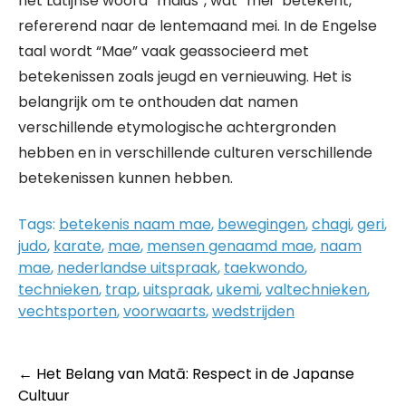
het Latijnse woord “maius”, wat “mei” betekent,
refererend naar de lentemaand mei. In de Engelse
taal wordt “Mae” vaak geassocieerd met
betekenissen zoals jeugd en vernieuwing. Het is
belangrijk om te onthouden dat namen
verschillende etymologische achtergronden
hebben en in verschillende culturen verschillende
betekenissen kunnen hebben.
Tags:
betekenis naam mae
,
bewegingen
,
chagi
,
geri
,
judo
,
karate
,
mae
,
mensen genaamd mae
,
naam
mae
,
nederlandse uitspraak
,
taekwondo
,
technieken
,
trap
,
uitspraak
,
ukemi
,
valtechnieken
,
vechtsporten
,
voorwaarts
,
wedstrijden
Post
←
Het Belang van Matā: Respect in de Japanse
Cultuur