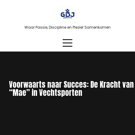
Skip
to
content
Waar Passie, Discipline en Plezier Samenkomen
Voorwaarts naar Succes: De Kracht van
“Mae” in Vechtsporten