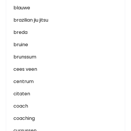
blauwe
brazilian jiu jitsu
breda
bruine
brunssum
cees veen
centrum
citaten
coach
coaching
cursussen