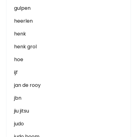
gulpen
heerlen
henk
henk grol
hoe
ijf
jan de rooy
jbn
jiu jitsu
judo
judo boom