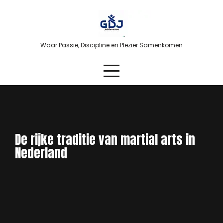
Skip
to
content
Waar Passie, Discipline en Plezier Samenkomen
De rijke traditie van martial arts in
Nederland