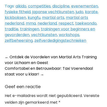
Tags:
aikido
,
competities
,
discipline
,
evenementen
,
fysieke fitheid
,
japanse vechtkunsten
,
judo
,
karate
,
kickboksen
,
kungfu
,
martial arts
,
martial arts
nederland
,
mma
,
nederland
,
respect
,
taekwondo
,
traditie
,
trainingen
,
trainingen voor beginners en
gevorderden
,
vechtkunsten
,
workshops
,
zelfbeheersing
,
zelfverdedigingstechnieken
Post
←
Ontdek de Voordelen van Martial Arts Training
voor Lichaam en Geest
navigation
Comfortabel en Betrouwbaar: Taxi Voerendaal
staat voor u klaar!
→
Geef een reactie
Het e-mailadres wordt niet gepubliceerd.
Vereiste
velden zijn gemarkeerd met
*