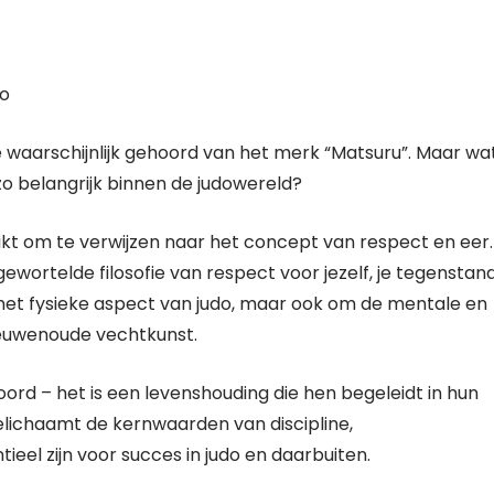
do
e waarschijnlijk gehoord van het merk “Matsuru”. Maar wa
zo belangrijk binnen de judowereld?
kt om te verwijzen naar het concept van respect en eer.
ewortelde filosofie van respect voor jezelf, je tegenstan
m het fysieke aspect van judo, maar ook om de mentale en
 eeuwenoude vechtkunst.
ord – het is een levenshouding die hen begeleidt in hun
belichaamt de kernwaarden van discipline,
eel zijn voor succes in judo en daarbuiten.