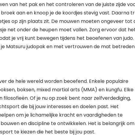
wen van het pak en het controleren van de juiste zijde vo
e broek aan en knoop je de koordjes stevig vast. Daarna t
 netjes op zijn plaats zit. De mouwen moeten ongeveer tot
jasje net onder de heupen moet vallen. Zorg ervoor dat he
 zodat je vrij kunt bewegen tijdens het beoefenen van judo.
n je Matsuru judopak en met vertrouwen de mat betreden
 over de hele wereld worden beoefend. Enkele populaire
boksen, boksen, mixed martial arts (MMA) en kungfu. Elke
 filosofieën. Of je nu op zoek bent naar zelfverdediging,
echtsport die bij jouw interesses en doelen past. Het
elpen om je lichamelijke kracht en vaardigheden te
ouwen en discipline te ontwikkelen. Het is belangrijk om
ort te kiezen die het beste bij jou past.