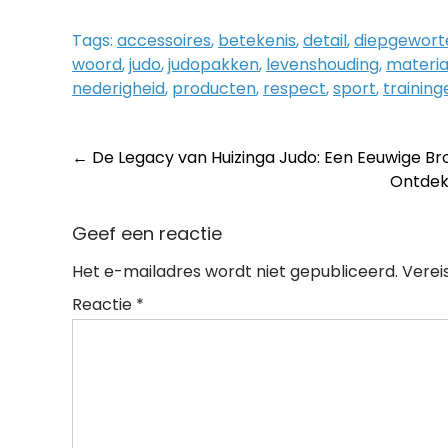
Tags:
accessoires
,
betekenis
,
detail
,
diepgewort
woord
,
judo
,
judopakken
,
levenshouding
,
materia
nederigheid
,
producten
,
respect
,
sport
,
training
Post
←
De Legacy van Huizinga Judo: Een Eeuwige Bro
Ontdek
navigation
Geef een reactie
Het e-mailadres wordt niet gepubliceerd.
Verei
Reactie
*