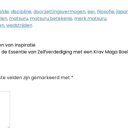
elde
,
discipline
,
doorzettingsvermogen
,
eer
,
filosofie
,
japa
len
,
matsuru
,
matsuru betekenis
,
merk matsuru
,
en
,
wedstrijden
n van Inspiratie
 de Essentie van Zelfverdediging met een Krav Maga Bo
ste velden zijn gemarkeerd met
*