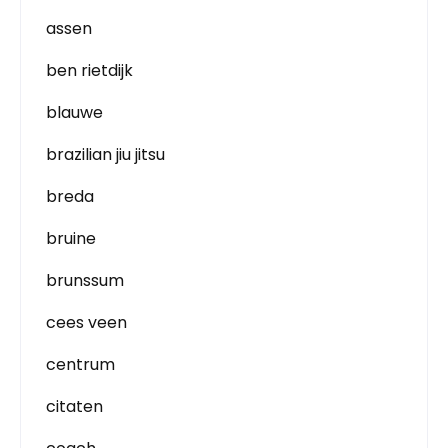
assen
ben rietdijk
blauwe
brazilian jiu jitsu
breda
bruine
brunssum
cees veen
centrum
citaten