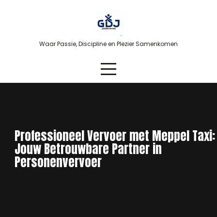
Skip
to
content
Waar Passie, Discipline en Plezier Samenkomen
Professioneel Vervoer met Meppel Taxi:
Jouw Betrouwbare Partner in
Personenvervoer