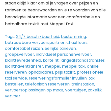
staan altijd klaar om al je vragen over prijzen en
tarieven te beantwoorden en je te voorzien van alle
benodigde informatie voor een comfortabele en
betaalbare taxirit met Meppel Taxi.
Tags:
24/7 beschikbaarheid
,
bestemming
,
betrouwbare vervoerspartner
,
chauffeurs
,
comfortabel reizen
,
eerlijke tarieven
,
groepsvervoer
,
individueel personenvervoer
,
klanttevredenheid
,
korte rit
,
langeafstandstransfer
,
luchthaventransfer
,
meppel
,
meppel taxi
,
online
reserveren
,
ophaaladres
,
prijs taxirit
,
professionele
taxi service
,
reserveringsformulier invullen
,
taxi
bestellen
,
telefonisch reserveren
,
treinstation
,
vervoersoplossingen op maat
,
voertuigen
,
zakelijk
vervoer