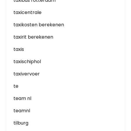
taxibus rotterdam
taxicentrale
taxikosten berekenen
taxirit berekenen
taxis
taxischiphol
taxivervoer
te
team nl
teamnl
tilburg