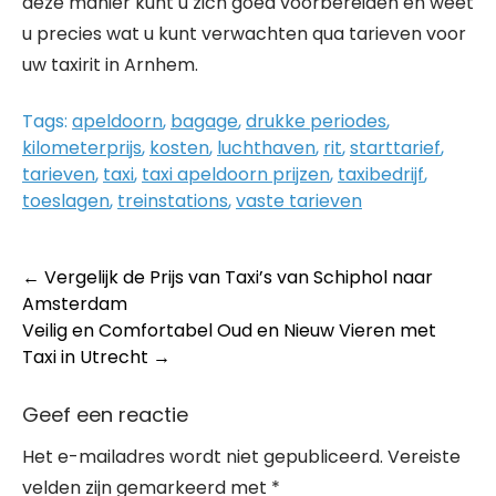
deze manier kunt u zich goed voorbereiden en weet
u precies wat u kunt verwachten qua tarieven voor
uw taxirit in Arnhem.
Tags:
apeldoorn
,
bagage
,
drukke periodes
,
kilometerprijs
,
kosten
,
luchthaven
,
rit
,
starttarief
,
tarieven
,
taxi
,
taxi apeldoorn prijzen
,
taxibedrijf
,
toeslagen
,
treinstations
,
vaste tarieven
Post
←
Vergelijk de Prijs van Taxi’s van Schiphol naar
Amsterdam
navigation
Veilig en Comfortabel Oud en Nieuw Vieren met
Taxi in Utrecht
→
Geef een reactie
Het e-mailadres wordt niet gepubliceerd.
Vereiste
velden zijn gemarkeerd met
*