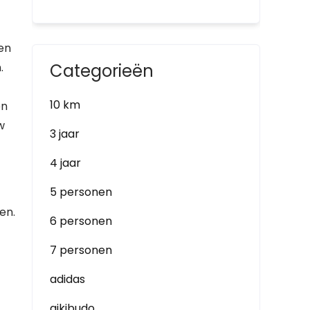
en
.
Categorieën
10 km
en
w
3 jaar
4 jaar
5 personen
en.
6 personen
7 personen
adidas
aikibudo