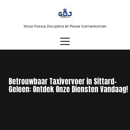
Skip
to
content
Waar Passie, Discipline en Plezier Samenkomen
Betrouwbaar Taxivervoer in Sittard-
Geleen: Ontdek Onze Diensten Vandaag!