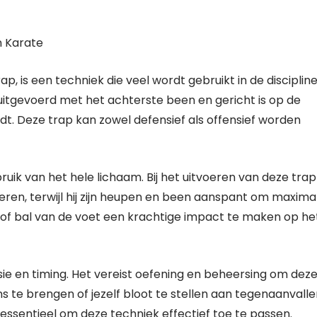
n Karate
p, is een techniek die veel wordt gebruikt in de disciplin
 uitgevoerd met het achterste been en gericht is op de
dt. Deze trap kan zowel defensief als offensief worden
ruik van het hele lichaam. Bij het uitvoeren van deze trap
eren, terwijl hij zijn heupen en been aanspant om maxima
l of bal van de voet een krachtige impact te maken op he
isie en timing. Het vereist oefening en beheersing om dez
ns te brengen of jezelf bloot te stellen aan tegenaanvalle
jn essentieel om deze techniek effectief toe te passen.