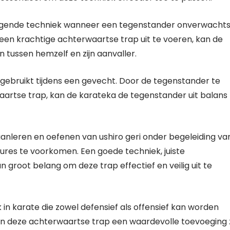
edigende techniek wanneer een tegenstander onverwacht
een krachtige achterwaartse trap uit te voeren, kan de
 tussen hemzelf en zijn aanvaller.
 gebruikt tijdens een gevecht. Door de tegenstander te
aartse trap, kan de karateka de tegenstander uit balans
aanleren en oefenen van ushiro geri onder begeleiding va
ures te voorkomen. Een goede techniek, juiste
an groot belang om deze trap effectief en veilig uit te
k in karate die zowel defensief als offensief kan worden
kan deze achterwaartse trap een waardevolle toevoeging z