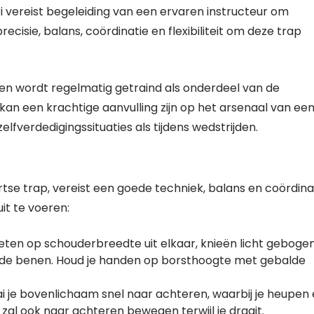
i vereist begeleiding van een ervaren instructeur om
cisie, balans, coördinatie en flexibiliteit om deze trap
e en wordt regelmatig getraind als onderdeel van de
n een krachtige aanvulling zijn op het arsenaal van ee
fverdedigingssituaties als tijdens wedstrijden.
rtse trap, vereist een goede techniek, balans en coördinat
it te voeren:
oeten op schouderbreedte uit elkaar, knieën licht geboge
beide benen. Houd je handen op borsthoogte met gebalde
i je bovenlichaam snel naar achteren, waarbij je heupen
al ook naar achteren bewegen terwijl je draait.