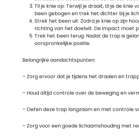
Til je knie op: Terwijl je draait, til je de 
been gebogen en trek het dichter bij je li
Strek het been uit: Zodra je knie op zijn hoo
richting van het doelwit. De impact moet p
Trek het been terug: Nadat de trap is gelan
oorspronkelijke positie.
Belangrijke aandachtspunten:
– Zorg ervoor dat je tijdens het draaien en trapp
– Houd altijd controle over de beweging en verm
– Oefen deze trap langzaam en met controle vo
– Zorg voor een goede lichaamshouding met rec