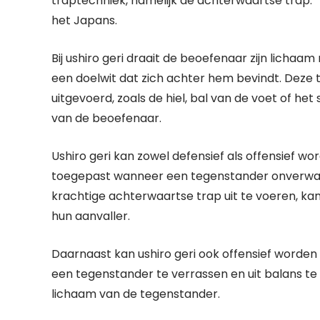
traptechniek, namelijk de achterwaartse trap. “
het Japans.
Bij ushiro geri draait de beoefenaar zijn licha
een doelwit dat zich achter hem bevindt. Deze
uitgevoerd, zoals de hiel, bal van de voet of het
van de beoefenaar.
Ushiro geri kan zowel defensief als offensief w
toegepast wanneer een tegenstander onverwac
krachtige achterwaartse trap uit te voeren, ka
hun aanvaller.
Daarnaast kan ushiro geri ook offensief worden
een tegenstander te verrassen en uit balans t
lichaam van de tegenstander.