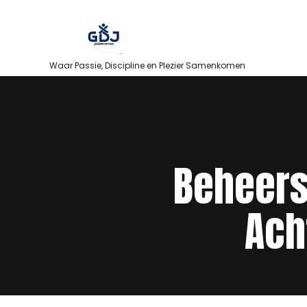
Skip
to
content
Waar Passie, Discipline en Plezier Samenkomen
Beheers
Ach