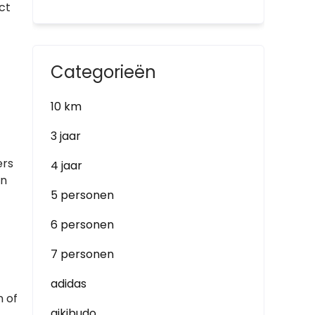
ct
Categorieën
10 km
3 jaar
ers
4 jaar
en
5 personen
6 personen
7 personen
adidas
n of
aikibudo