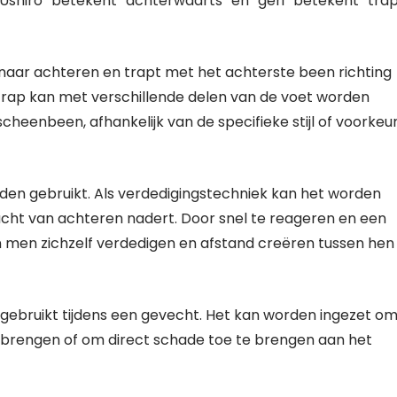
Ushiro” betekent “achterwaarts” en “geri” betekent “trap
am naar achteren en trapt met het achterste been richting
 trap kan met verschillende delen van de voet worden
 scheenbeen, afhankelijk van de specifieke stijl of voorkeu
orden gebruikt. Als verdedigingstechniek kan het worden
ht van achteren nadert. Door snel te reageren en een
n men zichzelf verdedigen en afstand creëren tussen hen
 gebruikt tijdens een gevecht. Het kan worden ingezet o
e brengen of om direct schade toe te brengen aan het