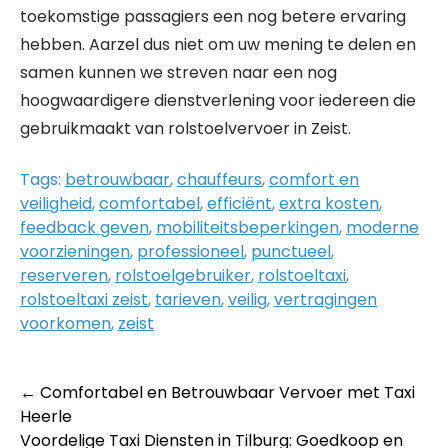
toekomstige passagiers een nog betere ervaring
hebben. Aarzel dus niet om uw mening te delen en
samen kunnen we streven naar een nog
hoogwaardigere dienstverlening voor iedereen die
gebruikmaakt van rolstoelvervoer in Zeist.
Tags:
betrouwbaar
,
chauffeurs
,
comfort en
veiligheid
,
comfortabel
,
efficiënt
,
extra kosten
,
feedback geven
,
mobiliteitsbeperkingen
,
moderne
voorzieningen
,
professioneel
,
punctueel
,
reserveren
,
rolstoelgebruiker
,
rolstoeltaxi
,
rolstoeltaxi zeist
,
tarieven
,
veilig
,
vertragingen
voorkomen
,
zeist
Post
←
Comfortabel en Betrouwbaar Vervoer met Taxi
Heerle
navigation
Voordelige Taxi Diensten in Tilburg: Goedkoop en