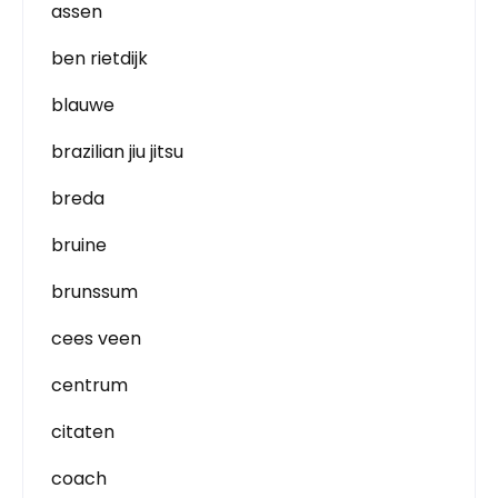
assen
ben rietdijk
blauwe
brazilian jiu jitsu
breda
bruine
brunssum
cees veen
centrum
citaten
coach