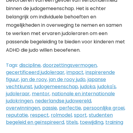
bevorderen van een gevoel van verbondenheid
binnen de judogemeenschap. Het is echter
belangrijk om individuele behoeften en
mogelijkheden in overweging te nemen en samen
te werken met ervaren judoleraren om een
passende begeleiding te bieden voor kinderen met
ADHD die judo willen beoefenen.
Tags:
discipline
,
doorzettingsvermogen
,
gecertificeerd judoleraar
,
impact
,
inspirerende
figuur
,
jan de rooy
,
jan de rooy judo
,
japanse
vechtkunst
,
judogemeenschap
,
judoka
,
judoka's
,
judoleraar
,
mentor
,
nationale en internationale
judokringen
,
nederlandse judowereld
,
overwinningen
,
passie
,
perfectie
,
persoonlijke groei
,
reputatie
,
respect
,
rolmodel
,
sport
,
studenten
begeleid en geïnspireerd
,
titels
,
toewijding
,
training