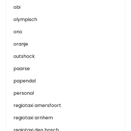
obi
olympisch
ono
oranje
outshock
paarse
papendal
personal
regiotaxi amersfoort
regiotaxi arnhem
regiotaxi den bosch