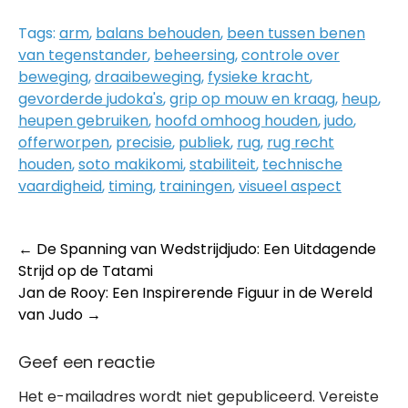
Tags:
arm
,
balans behouden
,
been tussen benen
van tegenstander
,
beheersing
,
controle over
beweging
,
draaibeweging
,
fysieke kracht
,
gevorderde judoka's
,
grip op mouw en kraag
,
heup
,
heupen gebruiken
,
hoofd omhoog houden
,
judo
,
offerworpen
,
precisie
,
publiek
,
rug
,
rug recht
houden
,
soto makikomi
,
stabiliteit
,
technische
vaardigheid
,
timing
,
trainingen
,
visueel aspect
Post
←
De Spanning van Wedstrijdjudo: Een Uitdagende
Strijd op de Tatami
navigation
Jan de Rooy: Een Inspirerende Figuur in de Wereld
van Judo
→
Geef een reactie
Het e-mailadres wordt niet gepubliceerd.
Vereiste