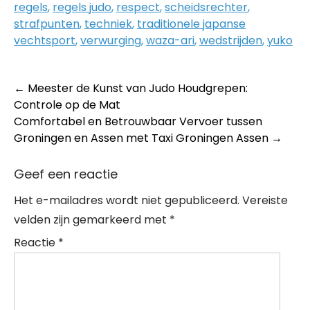
regels
,
regels judo
,
respect
,
scheidsrechter
,
strafpunten
,
techniek
,
traditionele japanse
vechtsport
,
verwurging
,
waza-ari
,
wedstrijden
,
yuko
Post
←
Meester de Kunst van Judo Houdgrepen:
Controle op de Mat
navigation
Comfortabel en Betrouwbaar Vervoer tussen
Groningen en Assen met Taxi Groningen Assen
→
Geef een reactie
Het e-mailadres wordt niet gepubliceerd.
Vereiste
velden zijn gemarkeerd met
*
Reactie
*