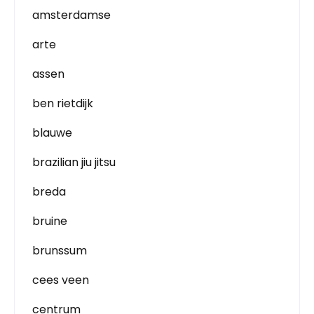
amsterdamse
arte
assen
ben rietdijk
blauwe
brazilian jiu jitsu
breda
bruine
brunssum
cees veen
centrum