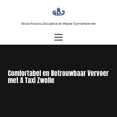
Skip
to
content
Waar Passie, Discipline en Plezier Samenkomen
Comfortabel en Betrouwbaar Vervoer
met A Taxi Zwolle