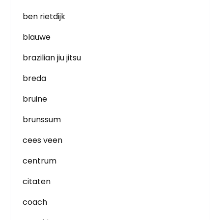
ben rietdijk
blauwe
brazilian jiu jitsu
breda
bruine
brunssum
cees veen
centrum
citaten
coach