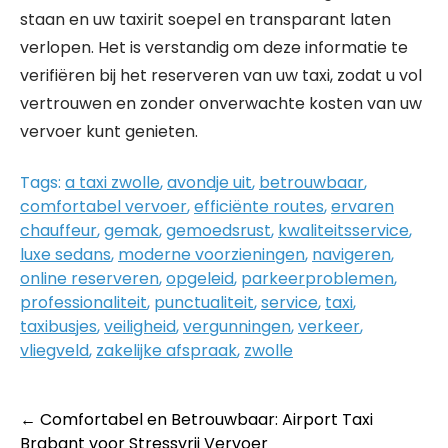
staan en uw taxirit soepel en transparant laten
verlopen. Het is verstandig om deze informatie te
verifiëren bij het reserveren van uw taxi, zodat u vol
vertrouwen en zonder onverwachte kosten van uw
vervoer kunt genieten.
Tags:
a taxi zwolle
,
avondje uit
,
betrouwbaar
,
comfortabel vervoer
,
efficiënte routes
,
ervaren
chauffeur
,
gemak
,
gemoedsrust
,
kwaliteitsservice
,
luxe sedans
,
moderne voorzieningen
,
navigeren
,
online reserveren
,
opgeleid
,
parkeerproblemen
,
professionaliteit
,
punctualiteit
,
service
,
taxi
,
taxibusjes
,
veiligheid
,
vergunningen
,
verkeer
,
vliegveld
,
zakelijke afspraak
,
zwolle
Post
←
Comfortabel en Betrouwbaar: Airport Taxi
Brabant voor Stressvrij Vervoer