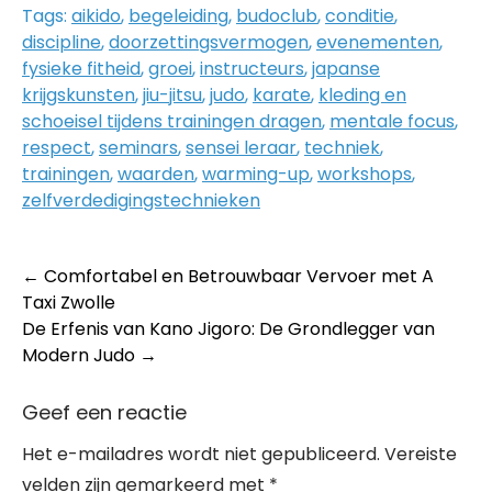
Tags:
aikido
,
begeleiding
,
budoclub
,
conditie
,
discipline
,
doorzettingsvermogen
,
evenementen
,
fysieke fitheid
,
groei
,
instructeurs
,
japanse
krijgskunsten
,
jiu-jitsu
,
judo
,
karate
,
kleding en
schoeisel tijdens trainingen dragen
,
mentale focus
,
respect
,
seminars
,
sensei leraar
,
techniek
,
trainingen
,
waarden
,
warming-up
,
workshops
,
zelfverdedigingstechnieken
Post
←
Comfortabel en Betrouwbaar Vervoer met A
Taxi Zwolle
navigation
De Erfenis van Kano Jigoro: De Grondlegger van
Modern Judo
→
Geef een reactie
Het e-mailadres wordt niet gepubliceerd.
Vereiste
velden zijn gemarkeerd met
*