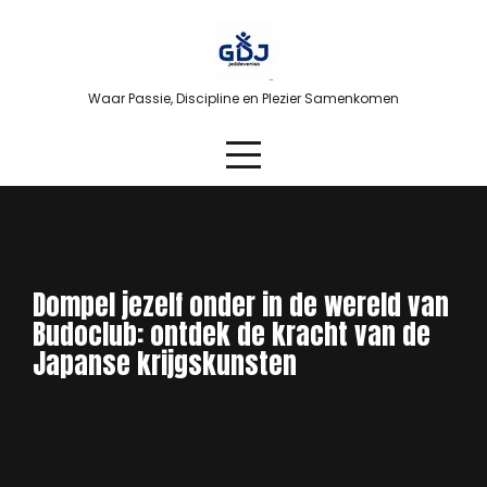
Skip
to
content
Waar Passie, Discipline en Plezier Samenkomen
Dompel jezelf onder in de wereld van
Budoclub: ontdek de kracht van de
Japanse krijgskunsten