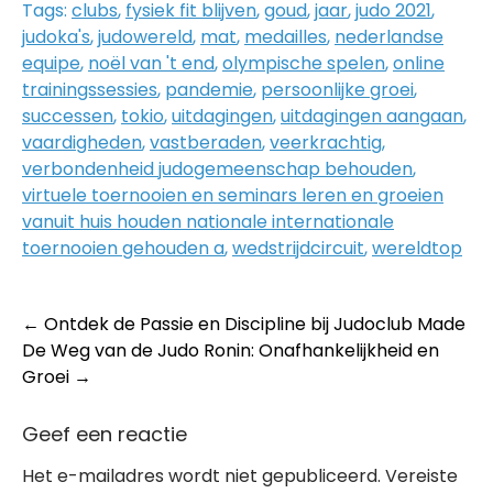
Tags:
clubs
,
fysiek fit blijven
,
goud
,
jaar
,
judo 2021
,
judoka's
,
judowereld
,
mat
,
medailles
,
nederlandse
equipe
,
noël van 't end
,
olympische spelen
,
online
trainingssessies
,
pandemie
,
persoonlijke groei
,
successen
,
tokio
,
uitdagingen
,
uitdagingen aangaan
,
vaardigheden
,
vastberaden
,
veerkrachtig
,
verbondenheid judogemeenschap behouden
,
virtuele toernooien en seminars leren en groeien
vanuit huis houden nationale internationale
toernooien gehouden a
,
wedstrijdcircuit
,
wereldtop
Post
←
Ontdek de Passie en Discipline bij Judoclub Made
De Weg van de Judo Ronin: Onafhankelijkheid en
navigation
Groei
→
Geef een reactie
Het e-mailadres wordt niet gepubliceerd.
Vereiste