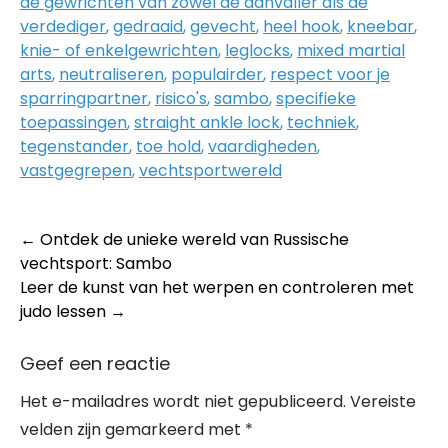
de gewrichten van zowel de aanvaller als de
verdediger
,
gedraaid
,
gevecht
,
heel hook
,
kneebar
,
knie- of enkelgewrichten
,
leglocks
,
mixed martial
arts
,
neutraliseren
,
populairder
,
respect voor je
sparringpartner
,
risico's
,
sambo
,
specifieke
toepassingen
,
straight ankle lock
,
techniek
,
tegenstander
,
toe hold
,
vaardigheden
,
vastgegrepen
,
vechtsportwereld
Post
←
Ontdek de unieke wereld van Russische
vechtsport: Sambo
navigation
Leer de kunst van het werpen en controleren met
judo lessen
→
Geef een reactie
Het e-mailadres wordt niet gepubliceerd.
Vereiste
velden zijn gemarkeerd met
*