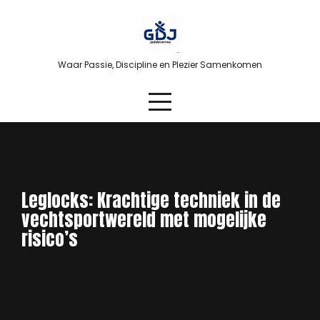
Skip
to
content
Waar Passie, Discipline en Plezier Samenkomen
Leglocks: Krachtige techniek in de
vechtsportwereld met mogelijke
risico’s