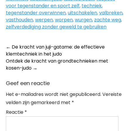
voor tegenstander en sport zelf
,
techniek
,
tegenstander overwinnen
,
uitschakelen
,
valbreken
,
vasthouden
,
werpen
,
worpen
,
wurgen
,
zachte weg
,
zelfverdediging zonder geweld te gebruiken
Post
←
De kracht van juji-gatame: de effectieve
klemtechniek in het judo
navigation
Ontdek de kracht van grondtechnieken met
kosen-judo
→
Geef een reactie
Het e-mailadres wordt niet gepubliceerd.
Vereiste
velden zijn gemarkeerd met
*
Reactie
*