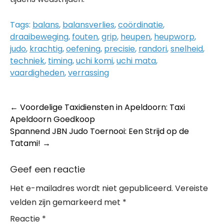
Tags:
balans
,
balansverlies
,
coördinatie
,
draaibeweging
,
fouten
,
grip
,
heupen
,
heupworp
,
judo
,
krachtig
,
oefening
,
precisie
,
randori
,
snelheid
,
techniek
,
timing
,
uchi komi
,
uchi mata
,
vaardigheden
,
verrassing
Post
←
Voordelige Taxidiensten in Apeldoorn: Taxi
Apeldoorn Goedkoop
navigation
Spannend JBN Judo Toernooi: Een Strijd op de
Tatami!
→
Geef een reactie
Het e-mailadres wordt niet gepubliceerd.
Vereiste
velden zijn gemarkeerd met
*
Reactie
*